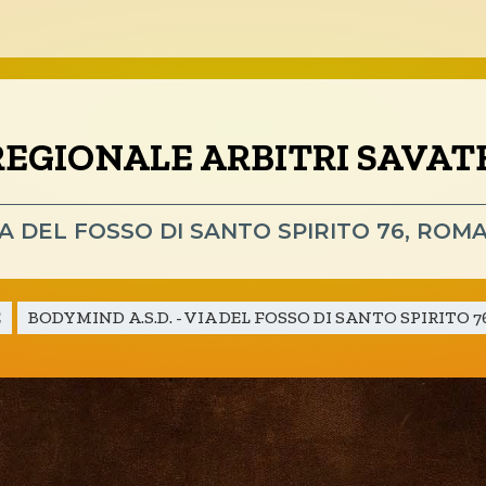
emblea Nazionale
Assemblee Regio
EGIONALE ARBITRI SAVATE
Territorio
Settori
IA DEL FOSSO DI SANTO SPIRITO 76, ROM
MuayThai
E
BODYMIND A.S.D. - VIA DEL FOSSO DI SANTO SPIRITO 
Sambo
Eventi