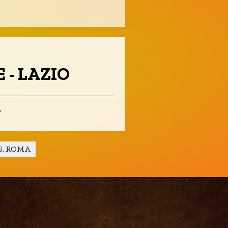
nali
 - LAZIO
A
Savate
76, ROMA
MMA