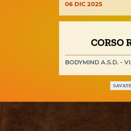
06
DIC
2025
Ass
CORSO R
BODYMIND A.S.D. - V
Kickboxing
SAVAT
Shoot Boxe
CUSL Spelpaus