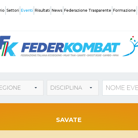
rio
Settori
Eventi
Risultati
News
Federazione Trasparente
Formazione
Federazione
Organi Centrali
Safeguarding
EGIONE
DISCIPLINA
Normative Affiliazione Società
Coach
SAVATE
Assemblee