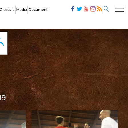
Giustizia
Media
Documenti
Commissioni
Modulistica
Società
19
Ufficiali di Gara