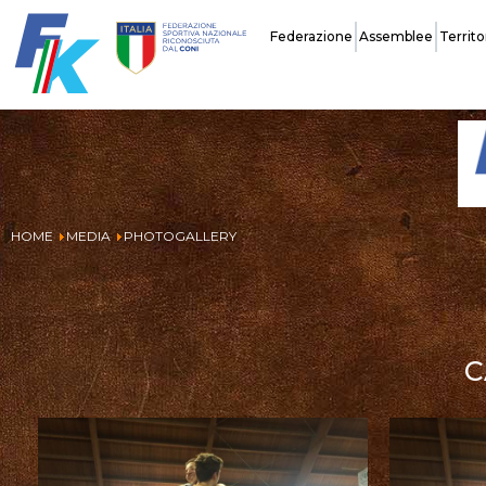
Federazione
Assemblee
Territo
Storia
HOME
MEDIA
PHOTOGALLERY
Carte Federali
Assicurazione
C
Tecnici