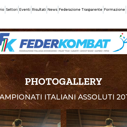
rio
Settori
Eventi
Risultati
News
Federazione Trasparente
Formazione
Federazione
Organi Centrali
Safeguarding
PHOTOGALLERY
Normative Affiliazione Società
AMPIONATI ITALIANI ASSOLUTI 20
Coach
Assemblee