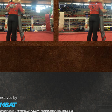
emblea Nazionale
Assemblee Regio
Territorio
Settori
MuayThai
Sambo
Eventi