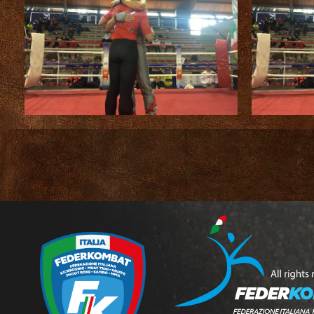
Ass
CUSL Spelpaus
Kickboxing
Shoot Boxe