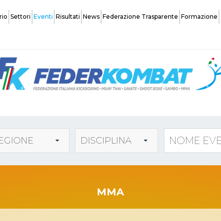
rio
Settori
Eventi
Risultati
News
Federazione Trasparente
Formazione
Federazione
Organi Centrali
Safeguarding
EGIONE
DISCIPLINA
Normative Affiliazione Società
Coach
MMA
Assemblee