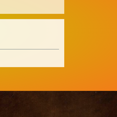
nali
Savate
MMA