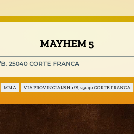
emblea Nazionale
Assemblee Regio
MAYHEM 5
Territorio
Settori
1/B, 25040 CORTE FRANCA
MuayThai
MMA
VIA PROVINCIALE N.1/B, 25040 CORTE FRANCA
Sambo
Eventi