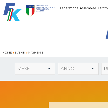
Federazione
Assemblee
Territo
Storia
HOME
EVENTI
MAYHEM 5
Carte Federali
MESE
ANNO
R
Assicurazione
Tecnici