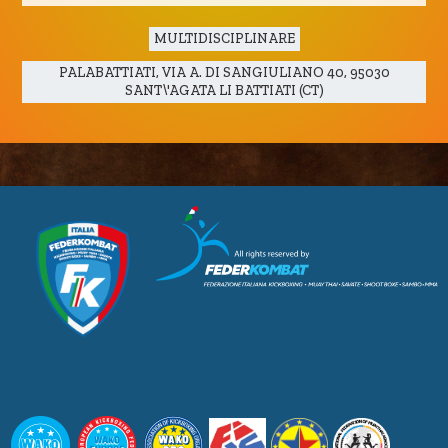
MULTIDISCIPLINARE
PALABATTIATI, VIA A. DI SANGIULIANO 40, 95030
SANT\'AGATA LI BATTIATI (CT)
CUSL Spelpaus