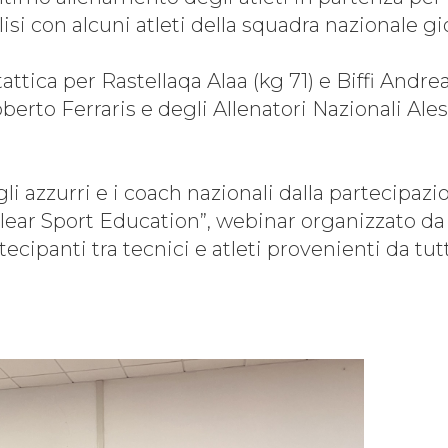
si con alcuni atleti della squadra nazionale gi
Risultati
attica per Rastellaqa Alaa (kg 71) e Biffi Andre
berto Ferraris e degli Allenatori Nazionali Ales
News
Federazione Trasparente
i azzurri e i coach nazionali dalla partecipazi
lear Sport Education”, webinar organizzato da
ecipanti tra tecnici e atleti provenienti da tutt
Formazione
ne
Struttura
Scuola dello Sport