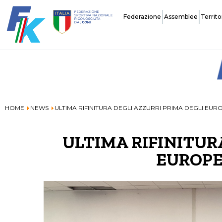
Federazione
Assemblee
Territo
Storia
HOME
NEWS
ULTIMA RIFINITURA DEGLI AZZURRI PRIMA DEGLI EUROP
Carte Federali
ULTIMA RIFINITUR
Assicurazione
EUROPEI
Tecnici