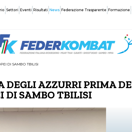
rio
Settori
Eventi
Risultati
News
Federazione Trasparente
Formazione
Federazione
Organi Centrali
EI DI SAMBO TBILISI
Safeguarding
A DEGLI AZZURRI PRIMA DE
Normative Affiliazione Società
 DI SAMBO TBILISI
Coach
Assemblee