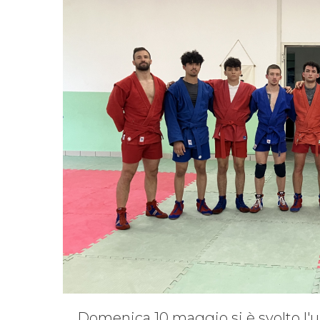
Ass
Kickboxing
Shoot Boxe
Domenica 10 maggio si è svolto l'ul