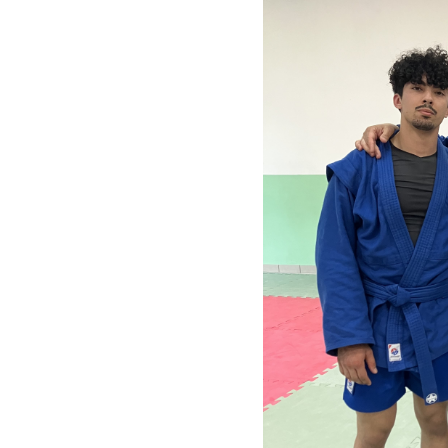
Struttura
Photogallery
Br