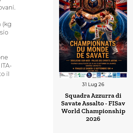
ovani.
a (kg
sio
one
 ITA-
o il
31 Lug 26
Squadra Azzurra di
Archivio Attività
Savate Assalto - FISav
World Championship
M.A.T.T.
2026