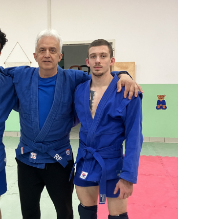
Pubblicazioni
Giustizia
Regolamento
Provvedimenti
Media
Videogallery
and Autorizzati
Social Medi