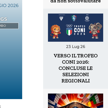
da non sottovalutare
GIO
2026
nali
MBO
23 Lug 26
VERSO IL TROFEO
CONI 2026:
CONCLUSE LE
Savate
SELEZIONI
REGIONALI
MMA
i