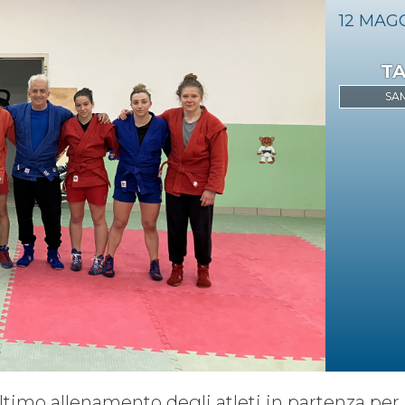
12
MAG
emblea Nazionale
Assemblee Regio
SA
Territorio
Settori
MuayThai
Sambo
Eventi
timo allenamento degli atleti in partenza per 